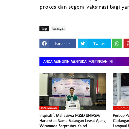
prokes dan segera vaksinasi bagi ya
Tags
balangan
Facebook
Twitter
ANDA MUNGKIN MENYUKAI POSTINGAN INI
BALANGAN
BALANGA
Inspiratif, Mahasiswa PGSD UNIVSM
Perbup P
Harumkan Nama Balangan Lewat Ajang
Cadangan
Wiramuda Berprestasi Kalsel
Lampaui 