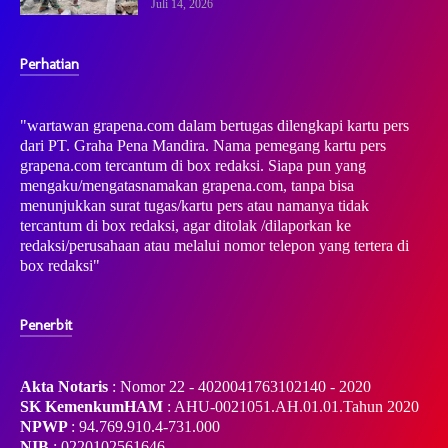
Juli 14, 2026
Perhatian
"wartawan grapena.com dalam bertugas dilengkapi kartu pers
dari PT. Graha Pena Mandira. Nama pemegang kartu pers
grapena.com tercantum di box redaksi. Siapa pun yang
mengaku/mengatasnamakan grapena.com, tanpa bisa
menunjukkan surat tugas/kartu pers atau namanya tidak
tercantum di box redaksi, agar ditolak /dilaporkan ke
redaksi/perusahaan atau melalui nomor telepon yang tertera di
box redaksi"
Penerbit
Akta Notaris
: Nomor 22 - 4020041763102140 - 2020
SK KemenkumHAM
: AHU-0021051.AH.01.01.Tahun 2020
NPWP
: 94.769.910.4-731.000
NIB
: 0220102561646