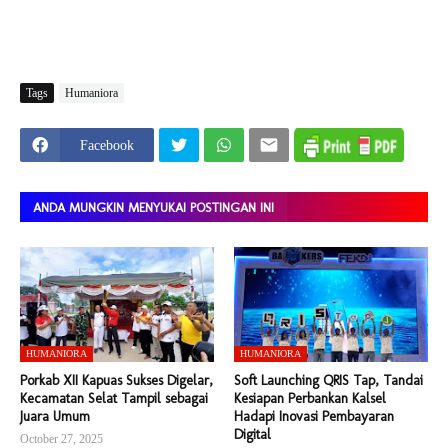
Tags
Humaniora
Facebook
ANDA MUNGKIN MENYUKAI POSTINGAN INI
HUMANIORA
HUMANIORA
Porkab XII Kapuas Sukses Digelar,
Soft Launching QRIS Tap, Tandai
Kecamatan Selat Tampil sebagai
Kesiapan Perbankan Kalsel
Juara Umum
Hadapi Inovasi Pembayaran
Digital
October 27, 2025