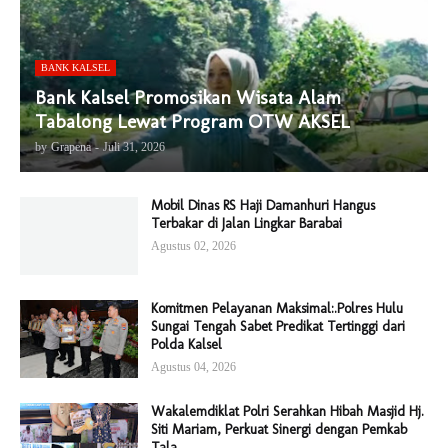
BANK KALSEL
Bank Kalsel Promosikan Wisata Alam
Tabalong Lewat Program OTW AKSEL
by
Grapena
-
Juli 31, 2026
Mobil Dinas RS Haji Damanhuri Hangus
Terbakar di Jalan Lingkar Barabai
Agustus 02, 2026
Komitmen Pelayanan Maksimal:.Polres Hulu
Sungai Tengah Sabet Predikat Tertinggi dari
Polda Kalsel
Agustus 04, 2026
Wakalemdiklat Polri Serahkan Hibah Masjid Hj.
Siti Mariam, Perkuat Sinergi dengan Pemkab
Tala