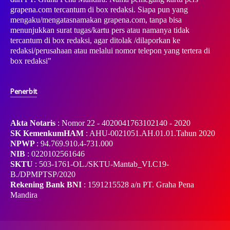
grapena.com tercantum di box redaksi. Siapa pun yang
mengaku/mengatasnamakan grapena.com, tanpa bisa
menunjukkan surat tugas/kartu pers atau namanya tidak
tercantum di box redaksi, agar ditolak /dilaporkan ke
redaksi/perusahaan atau melalui nomor telepon yang tertera di
box redaksi"
Penerbit
Akta Notaris
: Nomor 22 - 4020041763102140 - 2020
SK KemenkumHAM
: AHU-0021051.AH.01.01.Tahun 2020
NPWP
: 94.769.910.4-731.000
NIB
: 0220102561646
SKTU
: 503-1761-OL./SKTU-Mantab_VI.C19-
B./DPMPTSP/2020
Rekening Bank BNI
: 1591215528 a/n PT. Graha Pena
Mandira