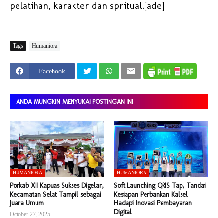
pelatihan, karakter dan spritual.[ade]
Tags
Humaniora
Facebook
ANDA MUNGKIN MENYUKAI POSTINGAN INI
HUMANIORA
HUMANIORA
Porkab XII Kapuas Sukses Digelar,
Soft Launching QRIS Tap, Tandai
Kecamatan Selat Tampil sebagai
Kesiapan Perbankan Kalsel
Juara Umum
Hadapi Inovasi Pembayaran
Digital
October 27, 2025