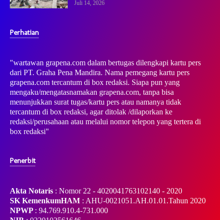
Juli 14, 2026
Perhatian
"wartawan grapena.com dalam bertugas dilengkapi kartu pers
dari PT. Graha Pena Mandira. Nama pemegang kartu pers
grapena.com tercantum di box redaksi. Siapa pun yang
mengaku/mengatasnamakan grapena.com, tanpa bisa
menunjukkan surat tugas/kartu pers atau namanya tidak
tercantum di box redaksi, agar ditolak /dilaporkan ke
redaksi/perusahaan atau melalui nomor telepon yang tertera di
box redaksi"
Penerbit
Akta Notaris
: Nomor 22 - 4020041763102140 - 2020
SK KemenkumHAM
: AHU-0021051.AH.01.01.Tahun 2020
NPWP
: 94.769.910.4-731.000