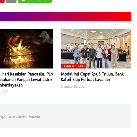
BANK KALSEL
Hari Kesaktian Pancasila, PLN
Modal Inti Capai Rp3,8 Triliun, Bank
etahanan Pangan Lewat Listrik
Kalsel Siap Perluas Layanan
mberdayakan
October 16, 2025
, 2025
sponsive Advertisement