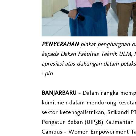
PENYERAHAN
plakat penghargaan ol
kepada Dekan Fakultas Teknik ULM, Pr
apresiasi atas dukungan dalam pelak
: pln
BANJARBARU
– Dalam rangka memper
komitmen dalam mendorong keseta
sektor ketenagalistrikan, Srikandi 
Pengatur Beban (UIP3B) Kalimantan
Campus – Women Empowerment Talks