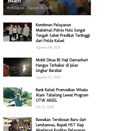
Asam
by
Grapena
-
Agustus 06, 2026
Komitmen Pelayanan
Maksimal:.Polres Hulu Sungai
Tengah Sabet Predikat Tertinggi
dari Polda Kalsel
Agustus 04, 2026
Mobil Dinas RS Haji Damanhuri
Hangus Terbakar di Jalan
Lingkar Barabai
Agustus 02, 2026
Bank Kalsel Promosikan Wisata
Alam Tabalong Lewat Program
OTW AKSEL
Juli 31, 2026
Bawakan Terobosan Baru dari
Lemhannas, Bupati HST Siap
Akselerasi Kualitas Pelayanan