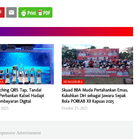
RA
HUMANIORA
ching QRIS Tap, Tandai
Skuad BBA Muda Pertahankan Emas,
Perbankan Kalsel Hadapi
Kukuhkan Diri sebagai Jawara Sepak
embayaran Digital
Bola PORKAB XII Kapuas 2025
, 2025
October 25, 2025
sponsive Advertisement