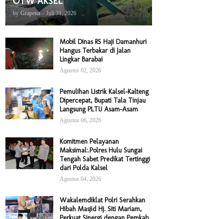
OTW AKSEL
by
Grapena
-
Juli 31, 2026
Mobil Dinas RS Haji Damanhuri
Hangus Terbakar di Jalan
Lingkar Barabai
Agustus 02, 2026
Pemulihan Listrik Kalsel-Kalteng
Dipercepat, Bupati Tala Tinjau
Langsung PLTU Asam-Asam
Agustus 06, 2026
Komitmen Pelayanan
Maksimal:.Polres Hulu Sungai
Tengah Sabet Predikat Tertinggi
dari Polda Kalsel
Agustus 04, 2026
Wakalemdiklat Polri Serahkan
Hibah Masjid Hj. Siti Mariam,
Perkuat Sinergi dengan Pemkab