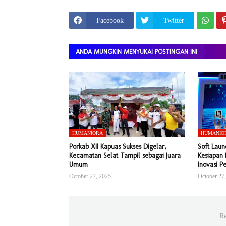
Facebook
Twitter
ANDA MUNGKIN MENYUKAI POSTINGAN INI
HUMANIORA
HUMANIO
Porkab XII Kapuas Sukses Digelar,
Soft Laun
Kecamatan Selat Tampil sebagai Juara
Kesiapan 
Umum
Inovasi P
October 27, 2025
October 27
Re