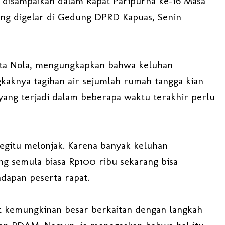
 disampaikan dalam Rapat Paripurna ke-16 Masa
ang digelar di Gedung DPRD Kapuas, Senin
inta Nola, mengungkapkan bahwa keluhan
aknya tagihan air sejumlah rumah tangga kian
f yang terjadi dalam beberapa waktu terakhir perlu
gitu melonjak. Karena banyak keluhan
g semula biasa Rp100 ribu sekarang bisa
adapan peserta rapat.
ut kemungkinan besar berkaitan dengan langkah