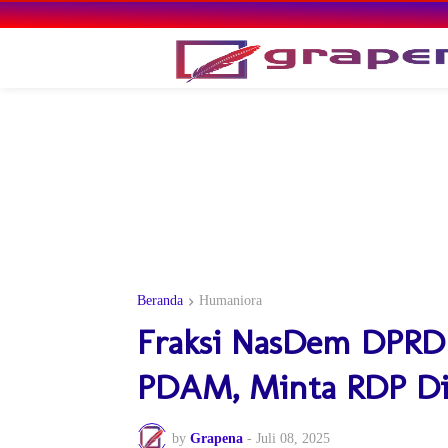
Beranda
Humaniora
Fraksi NasDem DPRD 
PDAM, Minta RDP Di
by
Grapena
-
Juli 08, 2025