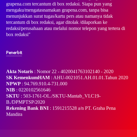
grapena.com tercantum di box redaksi. Siapa pun yang
mengaku/mengatasnamakan grapena.com, tanpa bisa
menunjukkan surat tugas/kartu pers atau namanya tidak
tercantum di box redaksi, agar ditolak /dilaporkan ke
redaksi/perusahaan atau melalui nomor telepon yang tertera di
box redaksi"
Penerbit
Akta Notaris
: Nomor 22 - 4020041763102140 - 2020
SK KemenkumHAM
: AHU-0021051.AH.01.01.Tahun 2020
NPWP
: 94.769.910.4-731.000
NIB
: 0220102561646
SKTU
: 503-1761-OL./SKTU-Mantab_VI.C19-
B./DPMPTSP/2020
Rekening Bank BNI
: 1591215528 a/n PT. Graha Pena
Mandira