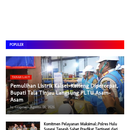
POPULER
TANAH LAUT
Pemulihan Listrik Kalsel-Kalteng Dipercepat,
Bupati Tala Tinjau Langsung PLTU Asam-
Asam
by
Grapena
-
Agustus 06, 2026
Komitmen Pelayanan Maksimal:.Polres Hulu
Sungai Tengah Sabet Predikat Tertinggi dari