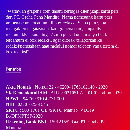
"wartawan grapena.com dalam bertugas dilengkapi kartu pers
dari PT. Graha Pena Mandira. Nama pemegang kartu pers
grapena.com tercantum di box redaksi. Siapa pun yang
mengaku/mengatasnamakan grapena.com, tanpa bisa
menunjukkan surat tugas/kartu pers atau namanya tidak
tercantum di box redaksi, agar ditolak /dilaporkan ke
redaksi/perusahaan atau melalui nomor telepon yang tertera di
box redaksi"
Penerbit
Akta Notaris
: Nomor 22 - 4020041763102140 - 2020
SK KemenkumHAM
: AHU-0021051.AH.01.01.Tahun 2020
NPWP
: 94.769.910.4-731.000
NIB
: 0220102561646
SKTU
: 503-1761-OL./SKTU-Mantab_VI.C19-
B./DPMPTSP/2020
Rekening Bank BNI
: 1591215528 a/n PT. Graha Pena
Mandira