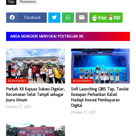
Tags
Humaniora
Facebook
ANDA MUNGKIN MENYUKAI POSTINGAN INI
HUMANIORA
HUMANIORA
Porkab XII Kapuas Sukses Digelar,
Soft Launching QRIS Tap, Tandai
Kecamatan Selat Tampil sebagai
Kesiapan Perbankan Kalsel
Juara Umum
Hadapi Inovasi Pembayaran
Digital
October 27, 2025
October 27, 2025