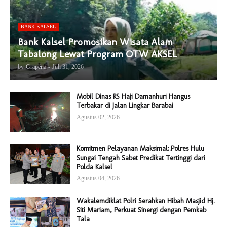
BANK KALSEL
Bank Kalsel Promosikan Wisata Alam
Tabalong Lewat Program OTW AKSEL
by
Grapena
-
Juli 31, 2026
Mobil Dinas RS Haji Damanhuri Hangus
Terbakar di Jalan Lingkar Barabai
Agustus 02, 2026
Komitmen Pelayanan Maksimal:.Polres Hulu
Sungai Tengah Sabet Predikat Tertinggi dari
Polda Kalsel
Agustus 04, 2026
Wakalemdiklat Polri Serahkan Hibah Masjid Hj.
Siti Mariam, Perkuat Sinergi dengan Pemkab
Tala