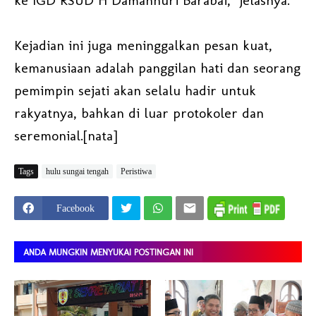
ke IGD RSUD H Damanhuri Barabai," jelasnya.
Kejadian ini juga meninggalkan pesan kuat,
kemanusiaan adalah panggilan hati dan seorang
pemimpin sejati akan selalu hadir untuk
rakyatnya, bahkan di luar protokoler dan
seremonial.[nata]
Tags
hulu sungai tengah
Peristiwa
Facebook
ANDA MUNGKIN MENYUKAI POSTINGAN INI