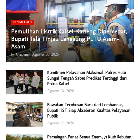
TANAH LAUT
Pemulihan Listrik Kalsel-Kalteng Dipercepat,
Bupati Tala Tinjau Langsung PLTU Asam-
Asam
by
Grapena
-
Agustus 06, 2026
Komitmen Pelayanan Maksimal:.Polres Hulu
Sungai Tengah Sabet Predikat Tertinggi dari
Polda Kalsel
Agustus 04, 2026
Bawakan Terobosan Baru dari Lemhannas,
Bupati HST Siap Akselerasi Kualitas Pelayanan
Publik
Agustus 03, 2026
Persaingan Panas Benua Enam, 71 Klub Rebutan