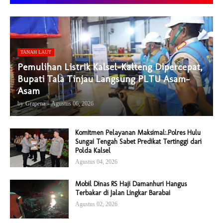
TANAH LAUT
Pemulihan Listrik Kalsel-Kalteng Dipercepat,
Bupati Tala Tinjau Langsung PLTU Asam-
Asam
by
Grapena
-
Agustus 06, 2026
Komitmen Pelayanan Maksimal:.Polres Hulu
Sungai Tengah Sabet Predikat Tertinggi dari
Polda Kalsel
Agustus 04, 2026
Mobil Dinas RS Haji Damanhuri Hangus
Terbakar di Jalan Lingkar Barabai
Agustus 02, 2026