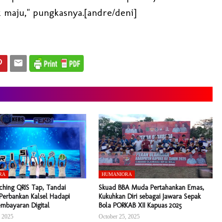
 maju," pungkasnya.[andre/deni]
RA
HUMANIORA
ching QRIS Tap, Tandai
Skuad BBA Muda Pertahankan Emas,
Perbankan Kalsel Hadapi
Kukuhkan Diri sebagai Jawara Sepak
embayaran Digital
Bola PORKAB XII Kapuas 2025
, 2025
October 25, 2025