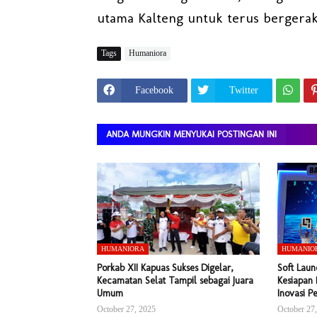
utama Kalteng untuk terus bergerak
Tags
Humaniora
Facebook
Twitter
ANDA MUNGKIN MENYUKAI POSTINGAN INI
HUMANIORA
HUMANIO
Porkab XII Kapuas Sukses Digelar,
Soft Laun
Kecamatan Selat Tampil sebagai Juara
Kesiapan 
Umum
Inovasi P
October 27, 2025
October 27