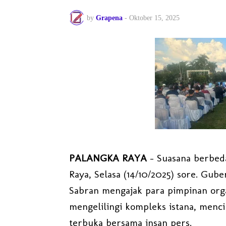
by
Grapena
-
Oktober 15, 2025
PALANGKA RAYA
– Suasana berbeda
Raya, Selasa (14/10/2025) sore. Gub
Sabran mengajak para pimpinan orga
mengelilingi kompleks istana, menc
terbuka bersama insan pers.