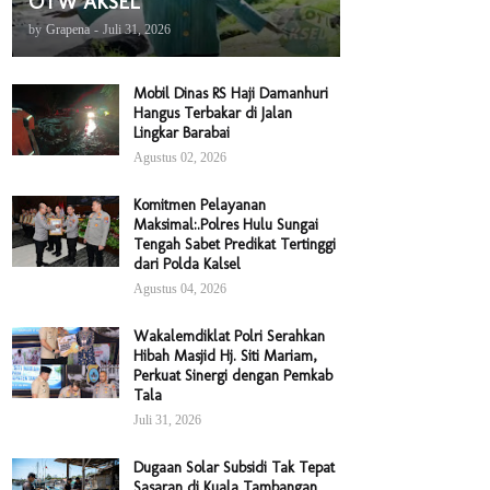
OTW AKSEL
by
Grapena
-
Juli 31, 2026
Mobil Dinas RS Haji Damanhuri
Hangus Terbakar di Jalan
Lingkar Barabai
Agustus 02, 2026
Komitmen Pelayanan
Maksimal:.Polres Hulu Sungai
Tengah Sabet Predikat Tertinggi
dari Polda Kalsel
Agustus 04, 2026
Wakalemdiklat Polri Serahkan
Hibah Masjid Hj. Siti Mariam,
Perkuat Sinergi dengan Pemkab
Tala
Juli 31, 2026
Dugaan Solar Subsidi Tak Tepat
Sasaran di Kuala Tambangan