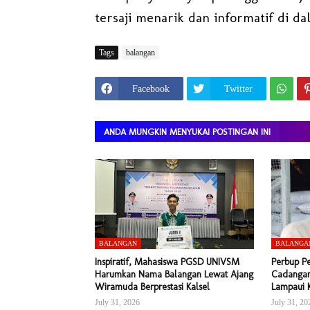
tersaji menarik dan informatif di d
Tags
balangan
Facebook
Twitter
ANDA MUNGKIN MENYUKAI POSTINGAN INI
BALANGAN
BALANGA
Inspiratif, Mahasiswa PGSD UNIVSM
Perbup P
Harumkan Nama Balangan Lewat Ajang
Cadangan
Wiramuda Berprestasi Kalsel
Lampaui 
July 31, 2026
July 31, 20