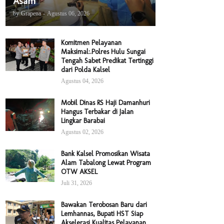
Asam
by
Grapena
-
Agustus 06, 2026
Komitmen Pelayanan
Maksimal:.Polres Hulu Sungai
Tengah Sabet Predikat Tertinggi
dari Polda Kalsel
Agustus 04, 2026
Mobil Dinas RS Haji Damanhuri
Hangus Terbakar di Jalan
Lingkar Barabai
Agustus 02, 2026
Bank Kalsel Promosikan Wisata
Alam Tabalong Lewat Program
OTW AKSEL
Juli 31, 2026
Bawakan Terobosan Baru dari
Lemhannas, Bupati HST Siap
Akselerasi Kualitas Pelayanan