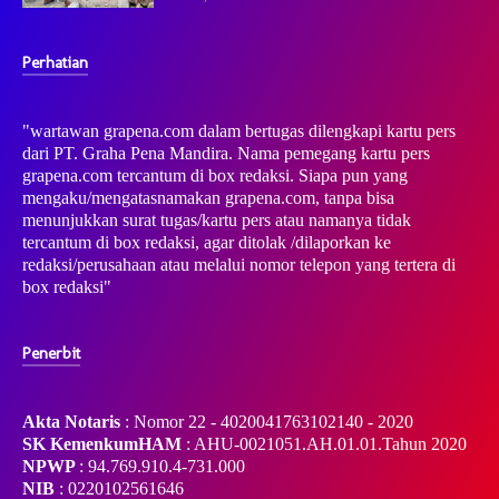
Perhatian
"wartawan grapena.com dalam bertugas dilengkapi kartu pers
dari PT. Graha Pena Mandira. Nama pemegang kartu pers
grapena.com tercantum di box redaksi. Siapa pun yang
mengaku/mengatasnamakan grapena.com, tanpa bisa
menunjukkan surat tugas/kartu pers atau namanya tidak
tercantum di box redaksi, agar ditolak /dilaporkan ke
redaksi/perusahaan atau melalui nomor telepon yang tertera di
box redaksi"
Penerbit
Akta Notaris
: Nomor 22 - 4020041763102140 - 2020
SK KemenkumHAM
: AHU-0021051.AH.01.01.Tahun 2020
NPWP
: 94.769.910.4-731.000
NIB
: 0220102561646