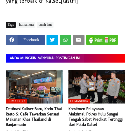
yang terbaik di Kalsel.[lastri]
Tags
humaniora
tanah laut
Facebook
ANDA MUNGKIN MENYUKAI POSTINGAN INI
HUMANIORA
HUMANIORA
Destinasi Kuliner Baru, Korin Thai
Komitmen Pelayanan
Resto & Cafe Tawarkan Sensasi
Maksimal:.Polres Hulu Sungai
Makanan Khas Thailand di
Tengah Sabet Predikat Tertinggi
Banjarmasin
dari Polda Kalsel