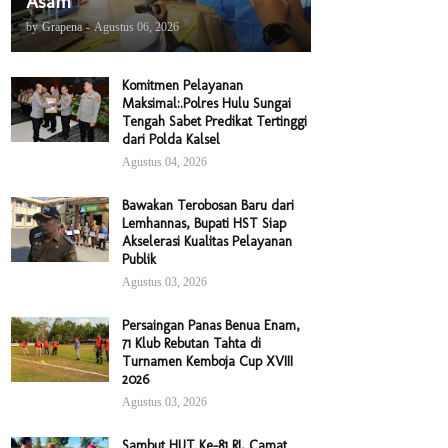
Asam
by
Grapena
-
Agustus 06, 2026
Komitmen Pelayanan
Maksimal:.Polres Hulu Sungai
Tengah Sabet Predikat Tertinggi
dari Polda Kalsel
Agustus 04, 2026
Bawakan Terobosan Baru dari
Lemhannas, Bupati HST Siap
Akselerasi Kualitas Pelayanan
Publik
Agustus 03, 2026
Persaingan Panas Benua Enam,
71 Klub Rebutan Tahta di
Turnamen Kemboja Cup XVIII
2026
Agustus 03, 2026
Sambut HUT Ke-81 RI, Camat