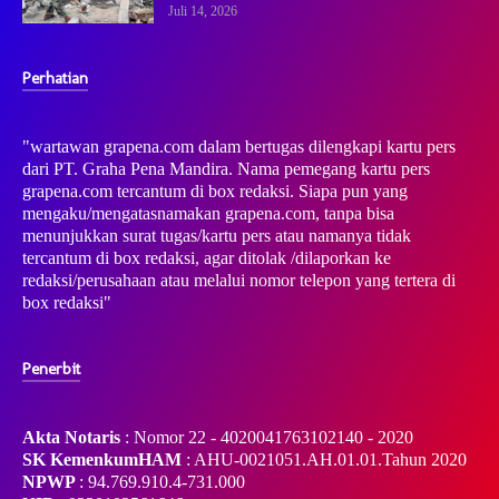
Juli 14, 2026
Perhatian
"wartawan grapena.com dalam bertugas dilengkapi kartu pers
dari PT. Graha Pena Mandira. Nama pemegang kartu pers
grapena.com tercantum di box redaksi. Siapa pun yang
mengaku/mengatasnamakan grapena.com, tanpa bisa
menunjukkan surat tugas/kartu pers atau namanya tidak
tercantum di box redaksi, agar ditolak /dilaporkan ke
redaksi/perusahaan atau melalui nomor telepon yang tertera di
box redaksi"
Penerbit
Akta Notaris
: Nomor 22 - 4020041763102140 - 2020
SK KemenkumHAM
: AHU-0021051.AH.01.01.Tahun 2020
NPWP
: 94.769.910.4-731.000