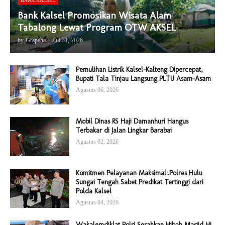
BANK KALSEL
Bank Kalsel Promosikan Wisata Alam
Tabalong Lewat Program OTW AKSEL
by
Grapena
-
Juli 31, 2026
Pemulihan Listrik Kalsel-Kalteng Dipercepat,
Bupati Tala Tinjau Langsung PLTU Asam-Asam
Agustus 06, 2026
Mobil Dinas RS Haji Damanhuri Hangus
Terbakar di Jalan Lingkar Barabai
Agustus 02, 2026
Komitmen Pelayanan Maksimal:.Polres Hulu
Sungai Tengah Sabet Predikat Tertinggi dari
Polda Kalsel
Agustus 04, 2026
Wakalemdiklat Polri Serahkan Hibah Masjid Hj.