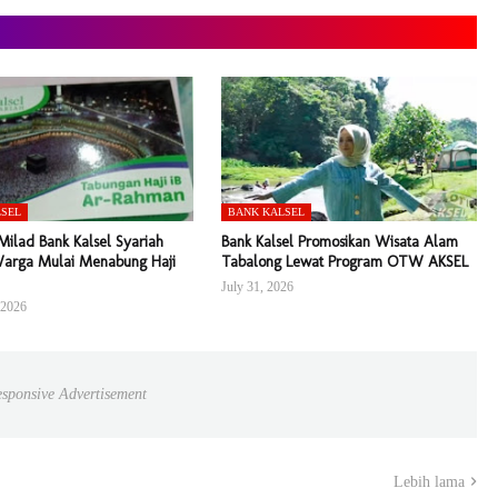
LSEL
BANK KALSEL
ilad Bank Kalsel Syariah
Bank Kalsel Promosikan Wisata Alam
arga Mulai Menabung Haji
Tabalong Lewat Program OTW AKSEL
July 31, 2026
 2026
sponsive Advertisement
Lebih lama