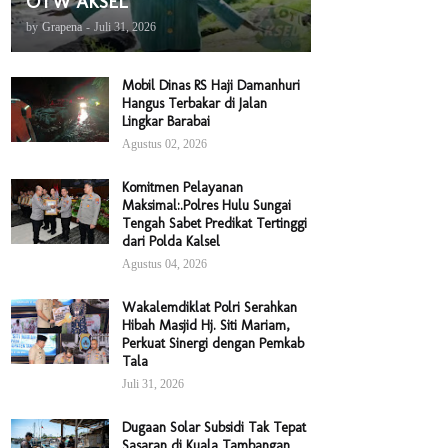
OTW AKSEL
by
Grapena
-
Juli 31, 2026
Mobil Dinas RS Haji Damanhuri
Hangus Terbakar di Jalan
Lingkar Barabai
Agustus 02, 2026
Komitmen Pelayanan
Maksimal:.Polres Hulu Sungai
Tengah Sabet Predikat Tertinggi
dari Polda Kalsel
Agustus 04, 2026
Wakalemdiklat Polri Serahkan
Hibah Masjid Hj. Siti Mariam,
Perkuat Sinergi dengan Pemkab
Tala
Juli 31, 2026
Dugaan Solar Subsidi Tak Tepat
Sasaran di Kuala Tambangan