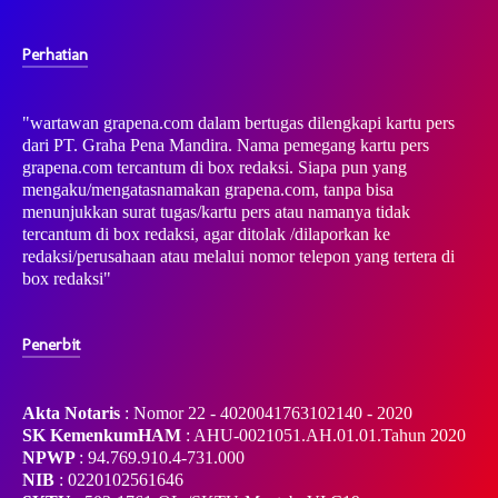
Perhatian
"wartawan grapena.com dalam bertugas dilengkapi kartu pers
dari PT. Graha Pena Mandira. Nama pemegang kartu pers
grapena.com tercantum di box redaksi. Siapa pun yang
mengaku/mengatasnamakan grapena.com, tanpa bisa
menunjukkan surat tugas/kartu pers atau namanya tidak
tercantum di box redaksi, agar ditolak /dilaporkan ke
redaksi/perusahaan atau melalui nomor telepon yang tertera di
box redaksi"
Penerbit
Akta Notaris
: Nomor 22 - 4020041763102140 - 2020
SK KemenkumHAM
: AHU-0021051.AH.01.01.Tahun 2020
NPWP
: 94.769.910.4-731.000
NIB
: 0220102561646