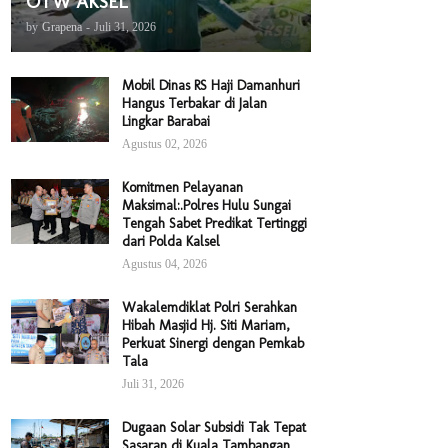
OTW AKSEL
by
Grapena
-
Juli 31, 2026
Mobil Dinas RS Haji Damanhuri
Hangus Terbakar di Jalan
Lingkar Barabai
Agustus 02, 2026
Komitmen Pelayanan
Maksimal:.Polres Hulu Sungai
Tengah Sabet Predikat Tertinggi
dari Polda Kalsel
Agustus 04, 2026
Wakalemdiklat Polri Serahkan
Hibah Masjid Hj. Siti Mariam,
Perkuat Sinergi dengan Pemkab
Tala
Juli 31, 2026
Dugaan Solar Subsidi Tak Tepat
Sasaran di Kuala Tambangan