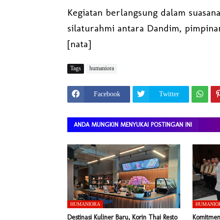
Kegiatan berlangsung dalam suasan
silaturahmi antara Dandim, pimpina
[nata]
Tags
humaniora
Facebook
Twitter
ANDA MUNGKIN MENYUKAI POSTINGAN INI
HUMANIORA
HUMANIO
Destinasi Kuliner Baru, Korin Thai Resto
Komitmen