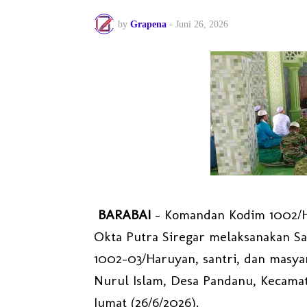
by
Grapena
-
Juni 26, 2026
BARABAI
– Komandan Kodim 1002/Hu
Okta Putra Siregar melaksanakan Sa
1002-03/Haruyan, santri, dan masya
Nurul Islam, Desa Pandanu, Kecama
Jumat (26/6/2026).