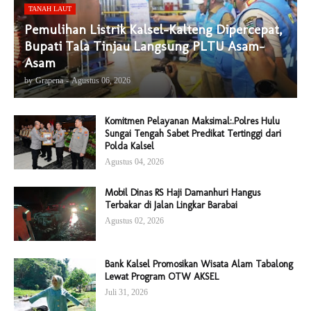
TANAH LAUT
Pemulihan Listrik Kalsel-Kalteng Dipercepat,
Bupati Tala Tinjau Langsung PLTU Asam-
Asam
by
Grapena
-
Agustus 06, 2026
Komitmen Pelayanan Maksimal:.Polres Hulu
Sungai Tengah Sabet Predikat Tertinggi dari
Polda Kalsel
Agustus 04, 2026
Mobil Dinas RS Haji Damanhuri Hangus
Terbakar di Jalan Lingkar Barabai
Agustus 02, 2026
Bank Kalsel Promosikan Wisata Alam Tabalong
Lewat Program OTW AKSEL
Juli 31, 2026