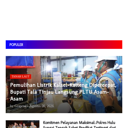
POPULER
TANAH LAUT
Pemulihan Listrik Kalsel-Kalteng Dipercepat,
Bupati Tala Tinjau Langsung PLTU Asam-
Asam
by
Grapena
-
Agustus 06, 2026
Komitmen Pelayanan Maksimal:.Polres Hulu
Sungai Tengah Sabet Predikat Tertinggi dari