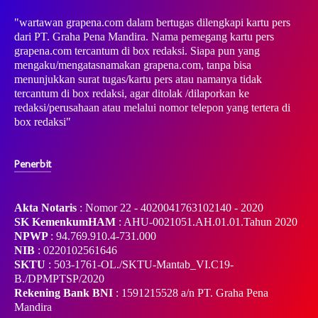
"wartawan grapena.com dalam bertugas dilengkapi kartu pers
dari PT. Graha Pena Mandira. Nama pemegang kartu pers
grapena.com tercantum di box redaksi. Siapa pun yang
mengaku/mengatasnamakan grapena.com, tanpa bisa
menunjukkan surat tugas/kartu pers atau namanya tidak
tercantum di box redaksi, agar ditolak /dilaporkan ke
redaksi/perusahaan atau melalui nomor telepon yang tertera di
box redaksi"
Penerbit
Akta Notaris
: Nomor 22 - 4020041763102140 - 2020
SK KemenkumHAM
: AHU-0021051.AH.01.01.Tahun 2020
NPWP
: 94.769.910.4-731.000
NIB
: 0220102561646
SKTU
: 503-1761-OL./SKTU-Mantab_VI.C19-
B./DPMPTSP/2020
Rekening Bank BNI
: 1591215528 a/n PT. Graha Pena
Mandira