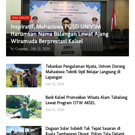
BALANGAN
Inspiratif, Mahasiswa PGSD UNIVSM
Harumkan Nama Balangan Lewat Ajang
Wiramuda Berprestasi Kalsel
by
Grapena
-
Juli 31, 2026
Tekankan Pengalaman Nyata, Univsm Dorong
Mahasiswa Teknik Sipil Belajar Langsung di
Lapangan
Juli 31, 2026
Bank Kalsel Promosikan Wisata Alam Tabalong
Lewat Program OTW AKSEL
Juli 31, 2026
Dugaan Solar Subsidi Tak Tepat Sasaran di
Kuala Tambangan Diusut, Polres Tala Dalami