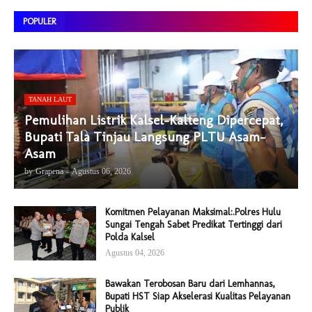
POPULER
TANAH LAUT
Pemulihan Listrik Kalsel-Kalteng Dipercepat,
Bupati Tala Tinjau Langsung PLTU Asam-
Asam
by
Grapena
-
Agustus 06, 2026
Komitmen Pelayanan Maksimal:.Polres Hulu
Sungai Tengah Sabet Predikat Tertinggi dari
Polda Kalsel
Agustus 04, 2026
Bawakan Terobosan Baru dari Lemhannas,
Bupati HST Siap Akselerasi Kualitas Pelayanan
Publik