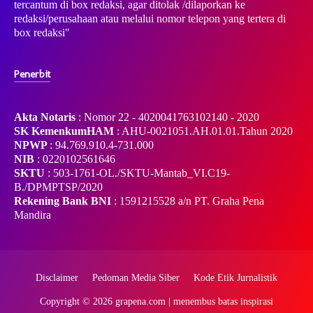
tercantum di box redaksi, agar ditolak /dilaporkan ke
redaksi/perusahaan atau melalui nomor telepon yang tertera di
box redaksi"
Penerbit
Akta Notaris
: Nomor 22 - 4020041763102140 - 2020
SK KemenkumHAM
: AHU-0021051.AH.01.01.Tahun 2020
NPWP
: 94.769.910.4-731.000
NIB
: 0220102561646
SKTU
: 503-1761-OL./SKTU-Mantab_VI.C19-
B./DPMPTSP/2020
Rekening Bank BNI
: 1591215528 a/n PT. Graha Pena
Mandira
Disclaimer
Pedoman Media Siber
Kode Etik Jurnalistik
Copyright ©
2026
grapena.com | menembus batas inspirasi