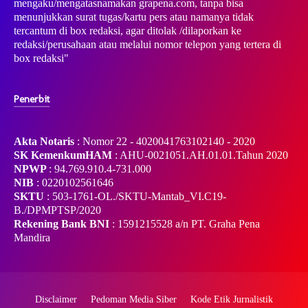
mengaku/mengatasnamakan grapena.com, tanpa bisa
menunjukkan surat tugas/kartu pers atau namanya tidak
tercantum di box redaksi, agar ditolak /dilaporkan ke
redaksi/perusahaan atau melalui nomor telepon yang tertera di
box redaksi"
Penerbit
Akta Notaris
: Nomor 22 - 4020041763102140 - 2020
SK KemenkumHAM
: AHU-0021051.AH.01.01.Tahun 2020
NPWP
: 94.769.910.4-731.000
NIB
: 0220102561646
SKTU
: 503-1761-OL./SKTU-Mantab_VI.C19-
B./DPMPTSP/2020
Rekening Bank BNI
: 1591215528 a/n PT. Graha Pena
Mandira
Disclaimer
Pedoman Media Siber
Kode Etik Jurnalistik