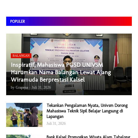
POPULER
BALANGAN
Inspiratif, Mahasiswa PGSD UNIVSM
Harumkan Nama Balangan Lewat Ajang
Wiramuda Berprestasi Kalsel
by
Grapena
-
Juli 31, 2026
Tekankan Pengalaman Nyata, Univsm Dorong
Mahasiswa Teknik Sipil Belajar Langsung di
Lapangan
Juli 31, 2026
Bank Kalsel Promosikan Wisata Alam Tabalong