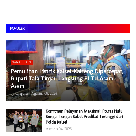
POPULER
TANAH LAUT
Pemulihan Listrik Kalsel-Kalteng Dipercepat,
Bupati Tala Tinjau Langsung PLTU Asam-
Asam
by
Grapena
-
Agustus 06, 2026
Komitmen Pelayanan Maksimal:.Polres Hulu
Sungai Tengah Sabet Predikat Tertinggi dari
Polda Kalsel
Agustus 04, 2026