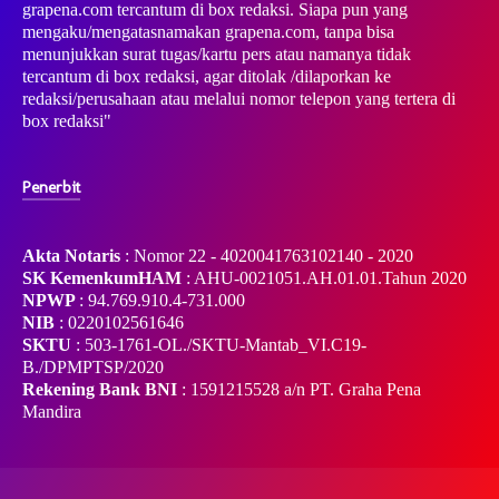
grapena.com tercantum di box redaksi. Siapa pun yang
mengaku/mengatasnamakan grapena.com, tanpa bisa
menunjukkan surat tugas/kartu pers atau namanya tidak
tercantum di box redaksi, agar ditolak /dilaporkan ke
redaksi/perusahaan atau melalui nomor telepon yang tertera di
box redaksi"
Penerbit
Akta Notaris
: Nomor 22 - 4020041763102140 - 2020
SK KemenkumHAM
: AHU-0021051.AH.01.01.Tahun 2020
NPWP
: 94.769.910.4-731.000
NIB
: 0220102561646
SKTU
: 503-1761-OL./SKTU-Mantab_VI.C19-
B./DPMPTSP/2020
Rekening Bank BNI
: 1591215528 a/n PT. Graha Pena
Mandira