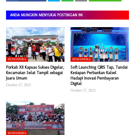
ANDA MUNGKIN MENYUKAI POSTINGAN INI
HUMANIORA
HUMANIORA
Porkab XII Kapuas Sukses Digelar,
Soft Launching QRIS Tap, Tandai
Kecamatan Selat Tampil sebagai
Kesiapan Perbankan Kalsel
Juara Umum
Hadapi Inovasi Pembayaran
Digital
October 27, 2025
October 27, 2025
HUMANIORA