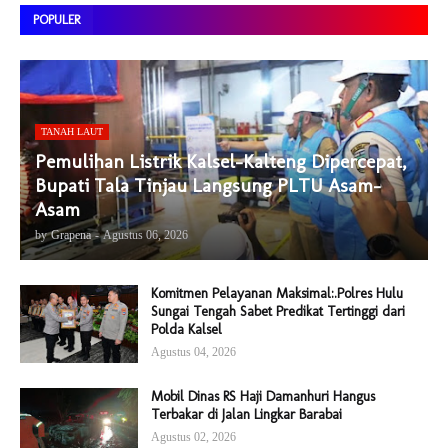
POPULER
TANAH LAUT
Pemulihan Listrik Kalsel-Kalteng Dipercepat,
Bupati Tala Tinjau Langsung PLTU Asam-
Asam
by
Grapena
-
Agustus 06, 2026
Komitmen Pelayanan Maksimal:.Polres Hulu
Sungai Tengah Sabet Predikat Tertinggi dari
Polda Kalsel
Agustus 04, 2026
Mobil Dinas RS Haji Damanhuri Hangus
Terbakar di Jalan Lingkar Barabai
Agustus 02, 2026