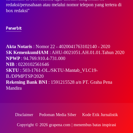
redaksi/perusahaan atau melalui nomor telepon yang tertera di
box redaksi"
Penerbit
Akta Notaris
: Nomor 22 - 4020041763102140 - 2020
SK KemenkumHAM
: AHU-0021051.AH.01.01.Tahun 2020
NPWP
: 94.769.910.4-731.000
NIB
: 0220102561646
SKTU
: 503-1761-OL./SKTU-Mantab_VI.C19-
B./DPMPTSP/2020
Rekening Bank BNI
: 1591215528 a/n PT. Graha Pena
Mandira
Disclaimer
Pedoman Media Siber
Kode Etik Jurnalistik
Copyright ©
2026
grapena.com | menembus batas inspirasi