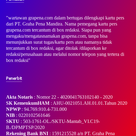
"wartawan grapena.com dalam bertugas dilengkapi kartu pers
dari PT. Graha Pena Mandira. Nama pemegang kartu pers
grapena.com tercantum di box redaksi. Siapa pun yang
mengaku/mengatasnamakan grapena.com, tanpa bisa
menunjukkan surat tugas/kartu pers atau namanya tidak
tercantum di box redaksi, agar ditolak /dilaporkan ke
redaksi/perusahaan atau melalui nomor telepon yang tertera di
box redaksi"
Penerbit
Akta Notaris
: Nomor 22 - 4020041763102140 - 2020
SK KemenkumHAM
: AHU-0021051.AH.01.01.Tahun 2020
NPWP
: 94.769.910.4-731.000
NIB
: 0220102561646
SKTU
: 503-1761-OL./SKTU-Mantab_VI.C19-
B./DPMPTSP/2020
Rekening Bank BNI
: 1591215528 a/n PT. Graha Pena