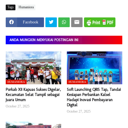
Tags
Humaniora
Facebook
ANDA MUNGKIN MENYUKAI POSTINGAN INI
HUMANIORA
HUMANIORA
Porkab XII Kapuas Sukses Digelar,
Soft Launching QRIS Tap, Tandai
Kecamatan Selat Tampil sebagai
Kesiapan Perbankan Kalsel
Juara Umum
Hadapi Inovasi Pembayaran
Digital
October 27, 2025
October 27, 2025