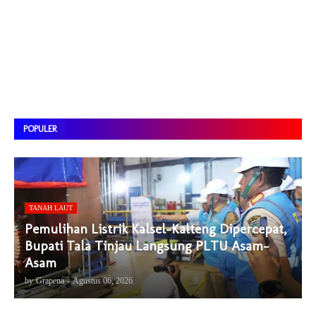
POPULER
TANAH LAUT
Pemulihan Listrik Kalsel-Kalteng Dipercepat,
Bupati Tala Tinjau Langsung PLTU Asam-
Asam
by
Grapena
-
Agustus 06, 2026