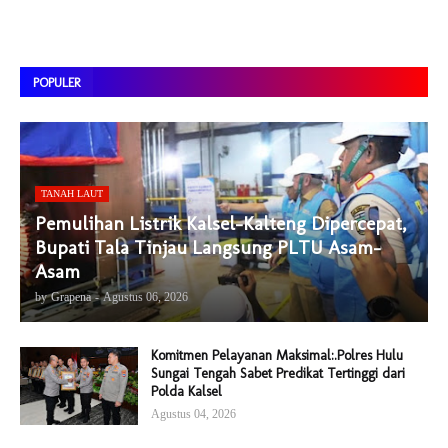
POPULER
TANAH LAUT
Pemulihan Listrik Kalsel-Kalteng Dipercepat,
Bupati Tala Tinjau Langsung PLTU Asam-
Asam
by
Grapena
-
Agustus 06, 2026
Komitmen Pelayanan Maksimal:.Polres Hulu
Sungai Tengah Sabet Predikat Tertinggi dari
Polda Kalsel
Agustus 04, 2026