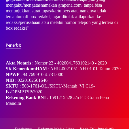
mengaku/mengatasnamakan grapena.com, tanpa bisa
menunjukkan surat tugas/kartu pers atau namanya tidak
tercantum di box redaksi, agar ditolak /dilaporkan ke
redaksi/perusahaan atau melalui nomor telepon yang tertera di
box redaksi"
Penerbit
Akta Notaris
: Nomor 22 - 4020041763102140 - 2020
SK KemenkumHAM
: AHU-0021051.AH.01.01.Tahun 2020
NPWP
: 94.769.910.4-731.000
NIB
: 0220102561646
SKTU
: 503-1761-OL./SKTU-Mantab_VI.C19-
B./DPMPTSP/2020
Rekening Bank BNI
: 1591215528 a/n PT. Graha Pena
Mandira