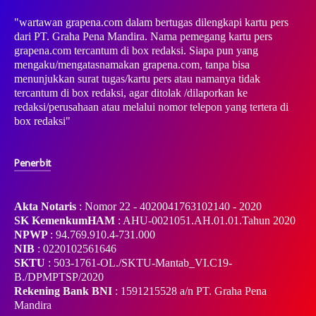
"wartawan grapena.com dalam bertugas dilengkapi kartu pers
dari PT. Graha Pena Mandira. Nama pemegang kartu pers
grapena.com tercantum di box redaksi. Siapa pun yang
mengaku/mengatasnamakan grapena.com, tanpa bisa
menunjukkan surat tugas/kartu pers atau namanya tidak
tercantum di box redaksi, agar ditolak /dilaporkan ke
redaksi/perusahaan atau melalui nomor telepon yang tertera di
box redaksi"
Penerbit
Akta Notaris
: Nomor 22 - 4020041763102140 - 2020
SK KemenkumHAM
: AHU-0021051.AH.01.01.Tahun 2020
NPWP
: 94.769.910.4-731.000
NIB
: 0220102561646
SKTU
: 503-1761-OL./SKTU-Mantab_VI.C19-
B./DPMPTSP/2020
Rekening Bank BNI
: 1591215528 a/n PT. Graha Pena
Mandira