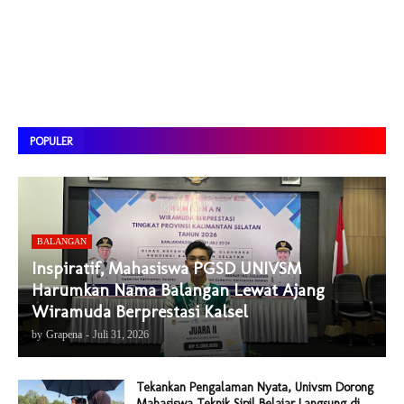
POPULER
BALANGAN
Inspiratif, Mahasiswa PGSD UNIVSM
Harumkan Nama Balangan Lewat Ajang
Wiramuda Berprestasi Kalsel
by
Grapena
-
Juli 31, 2026
Tekankan Pengalaman Nyata, Univsm Dorong
Mahasiswa Teknik Sipil Belajar Langsung di