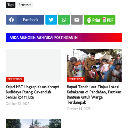
Tags
Peristiwa
Facebook
ANDA MUNGKIN MENYUKAI POSTINGAN INI
PERISTIWA
PERISTIWA
Kejari HST Ungkap Kasus Korupsi
Bupati Tanah Laut Tinjau Lokasi
Budidaya Pisang Cavendish
Kebakaran di Pandahan, Pastikan
Senilai Rp441 Juta
Bantuan untuk Warga
Terdampak
October 22, 2025
October 14, 2025