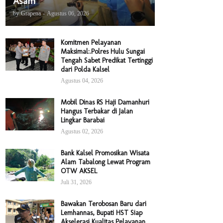
Asam
by
Grapena
-
Agustus 06, 2026
Komitmen Pelayanan
Maksimal:.Polres Hulu Sungai
Tengah Sabet Predikat Tertinggi
dari Polda Kalsel
Agustus 04, 2026
Mobil Dinas RS Haji Damanhuri
Hangus Terbakar di Jalan
Lingkar Barabai
Agustus 02, 2026
Bank Kalsel Promosikan Wisata
Alam Tabalong Lewat Program
OTW AKSEL
Juli 31, 2026
Bawakan Terobosan Baru dari
Lemhannas, Bupati HST Siap
Akselerasi Kualitas Pelayanan