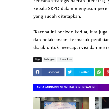
rencana strategis daerah (Renstra),
kepala SKPD dalam menyusun perenc
yang sudah ditetapkan.
"Karena ini periode kedua, kita juga
dan pelaksanaan, termasuk penilaian
diajak untuk mencapai visi dan misi
Tags
balangan
Humaniora
Facebook
Twitter
ANDA MUNGKIN MENYUKAI POSTINGAN INI