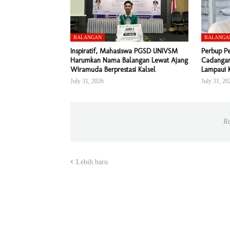
BALANGAN
BALANGA
Inspiratif, Mahasiswa PGSD UNIVSM
Perbup P
Harumkan Nama Balangan Lewat Ajang
Cadangan
Wiramuda Berprestasi Kalsel
Lampaui 
July 31, 2026
July 31, 20
Re
Lebih baru