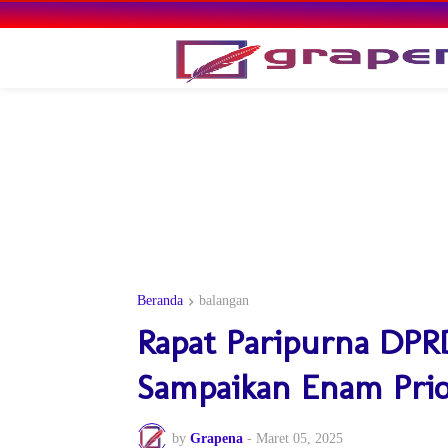
Beranda
balangan
Rapat Paripurna DPR
Sampaikan Enam Pri
by
Grapena
-
Maret 05, 2025