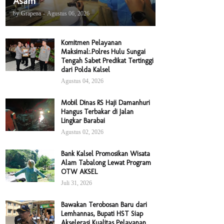
Asam
by
Grapena
-
Agustus 06, 2026
Komitmen Pelayanan
Maksimal:.Polres Hulu Sungai
Tengah Sabet Predikat Tertinggi
dari Polda Kalsel
Agustus 04, 2026
Mobil Dinas RS Haji Damanhuri
Hangus Terbakar di Jalan
Lingkar Barabai
Agustus 02, 2026
Bank Kalsel Promosikan Wisata
Alam Tabalong Lewat Program
OTW AKSEL
Juli 31, 2026
Bawakan Terobosan Baru dari
Lemhannas, Bupati HST Siap
Akselerasi Kualitas Pelayanan