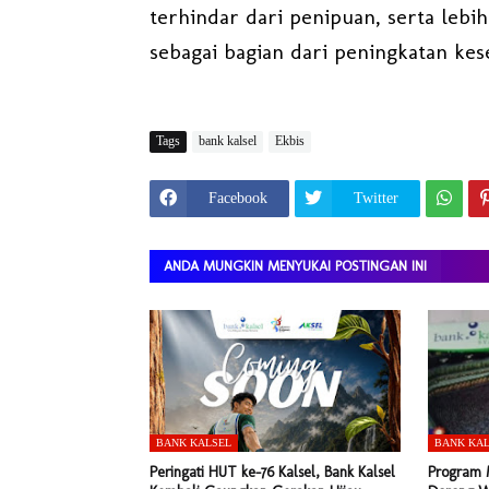
terhindar dari penipuan, serta leb
sebagai bagian dari peningkatan kes
Tags
bank kalsel
Ekbis
Facebook
Twitter
ANDA MUNGKIN MENYUKAI POSTINGAN INI
BANK KALSEL
BANK KA
Peringati HUT ke-76 Kalsel, Bank Kalsel
Program M