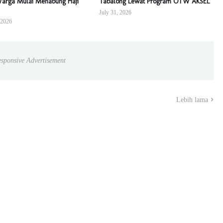
arga Mulai Menabung Haji
Tabalong Lewat Program OTW AKSEL
July 31, 2026
 2026
sponsive Advertisement
Lebih lama