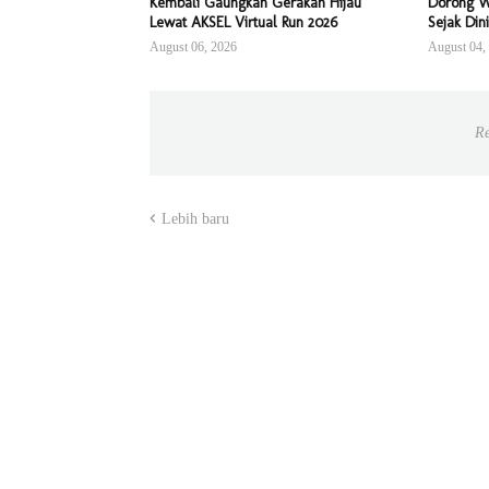
Kembali Gaungkan Gerakan Hijau
Dorong W
Lewat AKSEL Virtual Run 2026
Sejak Dini
August 06, 2026
August 04,
Re
Lebih baru