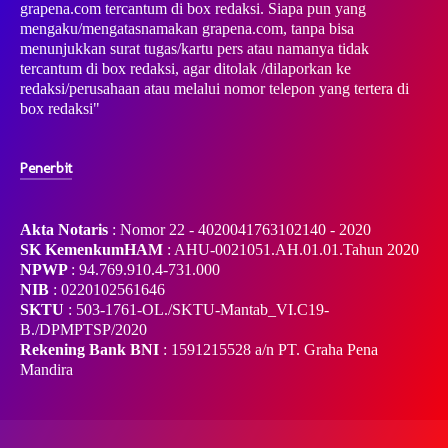
grapena.com tercantum di box redaksi. Siapa pun yang
mengaku/mengatasnamakan grapena.com, tanpa bisa
menunjukkan surat tugas/kartu pers atau namanya tidak
tercantum di box redaksi, agar ditolak /dilaporkan ke
redaksi/perusahaan atau melalui nomor telepon yang tertera di
box redaksi"
Penerbit
Akta Notaris
: Nomor 22 - 4020041763102140 - 2020
SK KemenkumHAM
: AHU-0021051.AH.01.01.Tahun 2020
NPWP
: 94.769.910.4-731.000
NIB
: 0220102561646
SKTU
: 503-1761-OL./SKTU-Mantab_VI.C19-
B./DPMPTSP/2020
Rekening Bank BNI
: 1591215528 a/n PT. Graha Pena
Mandira