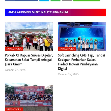
ANDA MUNGKIN MENYUKAI POSTINGAN INI
HUMANIORA
HUMANIORA
Porkab XII Kapuas Sukses Digelar,
Soft Launching QRIS Tap, Tandai
Kecamatan Selat Tampil sebagai
Kesiapan Perbankan Kalsel
Juara Umum
Hadapi Inovasi Pembayaran
Digital
October 27, 2025
October 27, 2025
HUMANIORA