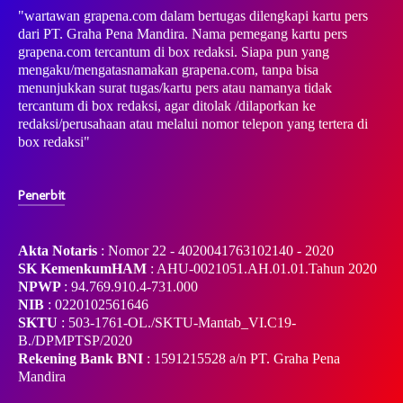
"wartawan grapena.com dalam bertugas dilengkapi kartu pers
dari PT. Graha Pena Mandira. Nama pemegang kartu pers
grapena.com tercantum di box redaksi. Siapa pun yang
mengaku/mengatasnamakan grapena.com, tanpa bisa
menunjukkan surat tugas/kartu pers atau namanya tidak
tercantum di box redaksi, agar ditolak /dilaporkan ke
redaksi/perusahaan atau melalui nomor telepon yang tertera di
box redaksi"
Penerbit
Akta Notaris
: Nomor 22 - 4020041763102140 - 2020
SK KemenkumHAM
: AHU-0021051.AH.01.01.Tahun 2020
NPWP
: 94.769.910.4-731.000
NIB
: 0220102561646
SKTU
: 503-1761-OL./SKTU-Mantab_VI.C19-
B./DPMPTSP/2020
Rekening Bank BNI
: 1591215528 a/n PT. Graha Pena
Mandira