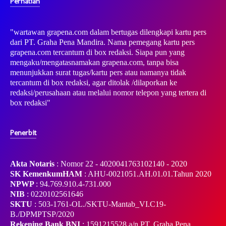
Perhatian
"wartawan grapena.com dalam bertugas dilengkapi kartu pers
dari PT. Graha Pena Mandira. Nama pemegang kartu pers
grapena.com tercantum di box redaksi. Siapa pun yang
mengaku/mengatasnamakan grapena.com, tanpa bisa
menunjukkan surat tugas/kartu pers atau namanya tidak
tercantum di box redaksi, agar ditolak /dilaporkan ke
redaksi/perusahaan atau melalui nomor telepon yang tertera di
box redaksi"
Penerbit
Akta Notaris
: Nomor 22 - 4020041763102140 - 2020
SK KemenkumHAM
: AHU-0021051.AH.01.01.Tahun 2020
NPWP
: 94.769.910.4-731.000
NIB
: 0220102561646
SKTU
: 503-1761-OL./SKTU-Mantab_VI.C19-
B./DPMPTSP/2020
Rekening Bank BNI
: 1591215528 a/n PT. Graha Pena