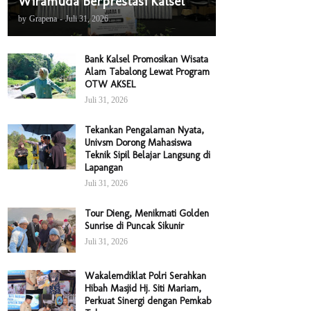
Wiramuda Berprestasi Kalsel
by
Grapena
-
Juli 31, 2026
Bank Kalsel Promosikan Wisata
Alam Tabalong Lewat Program
OTW AKSEL
Juli 31, 2026
Tekankan Pengalaman Nyata,
Univsm Dorong Mahasiswa
Teknik Sipil Belajar Langsung di
Lapangan
Juli 31, 2026
Tour Dieng, Menikmati Golden
Sunrise di Puncak Sikunir
Juli 31, 2026
Wakalemdiklat Polri Serahkan
Hibah Masjid Hj. Siti Mariam,
Perkuat Sinergi dengan Pemkab