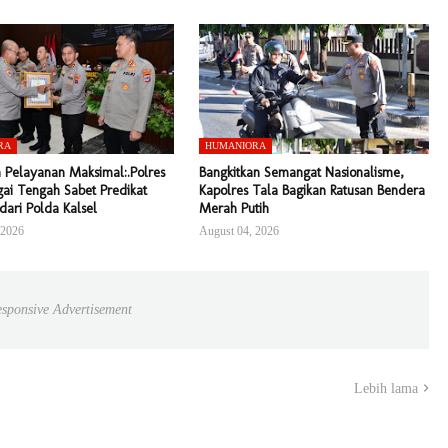
RA
HUMANIORA
 Pelayanan Maksimal:.Polres
Bangkitkan Semangat Nasionalisme,
ai Tengah Sabet Predikat
Kapolres Tala Bagikan Ratusan Bendera
 dari Polda Kalsel
Merah Putih
 2026
August 04, 2026
sponsive Advertisement
Lebih lama