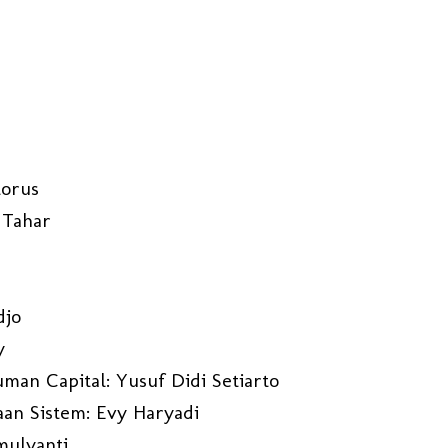
torus
 Tahar
djo
y
man Capital: Yusuf Didi Setiarto
aan Sistem: Evy Haryadi
imulyanti