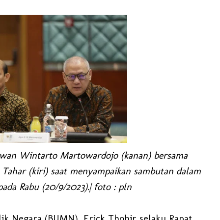
an Wintarto Martowardojo (kanan) bersama
 Tahar (kiri) saat menyampaikan sambutan dalam
 Rabu (20/9/2023).| foto : pln
ik Negara (BUMN), Erick Thohir selaku Rapat