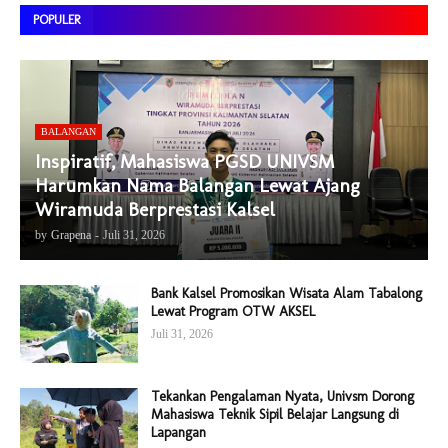
POPULER
BALANGAN
Inspiratif, Mahasiswa PGSD UNIVSM
Harumkan Nama Balangan Lewat Ajang
Wiramuda Berprestasi Kalsel
by
Grapena
-
Juli 31, 2026
Bank Kalsel Promosikan Wisata Alam Tabalong
Lewat Program OTW AKSEL
Juli 31, 2026
Tekankan Pengalaman Nyata, Univsm Dorong
Mahasiswa Teknik Sipil Belajar Langsung di
Lapangan