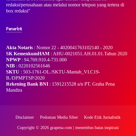
redaksi/perusahaan atau melalui nomor telepon yang tertera di
box redaksi"
Penerbit
Akta Notaris
: Nomor 22 - 4020041763102140 - 2020
SK KemenkumHAM
: AHU-0021051.AH.01.01.Tahun 2020
NPWP
: 94.769.910.4-731.000
NIB
: 0220102561646
SKTU
: 503-1761-OL./SKTU-Mantab_VI.C19-
B./DPMPTSP/2020
Rekening Bank BNI
: 1591215528 a/n PT. Graha Pena
Mandira
Disclaimer
Pedoman Media Siber
Kode Etik Jurnalistik
Copyright ©
2026
grapena.com | menembus batas inspirasi