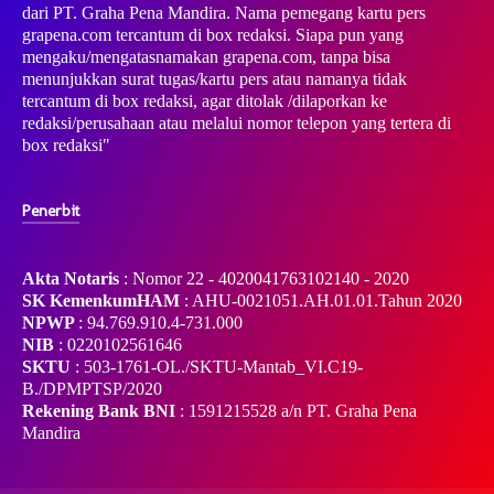
dari PT. Graha Pena Mandira. Nama pemegang kartu pers
grapena.com tercantum di box redaksi. Siapa pun yang
mengaku/mengatasnamakan grapena.com, tanpa bisa
menunjukkan surat tugas/kartu pers atau namanya tidak
tercantum di box redaksi, agar ditolak /dilaporkan ke
redaksi/perusahaan atau melalui nomor telepon yang tertera di
box redaksi"
Penerbit
Akta Notaris
: Nomor 22 - 4020041763102140 - 2020
SK KemenkumHAM
: AHU-0021051.AH.01.01.Tahun 2020
NPWP
: 94.769.910.4-731.000
NIB
: 0220102561646
SKTU
: 503-1761-OL./SKTU-Mantab_VI.C19-
B./DPMPTSP/2020
Rekening Bank BNI
: 1591215528 a/n PT. Graha Pena
Mandira