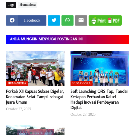
Tags
Humaniora
Facebook
ANDA MUNGKIN MENYUKAI POSTINGAN INI
HUMANIORA
HUMANIORA
Porkab XII Kapuas Sukses Digelar,
Soft Launching QRIS Tap, Tandai
Kecamatan Selat Tampil sebagai
Kesiapan Perbankan Kalsel
Juara Umum
Hadapi Inovasi Pembayaran
Digital
October 27, 2025
October 27, 2025