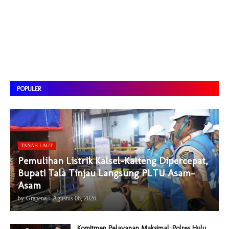
POPULER
TANAH LAUT
Pemulihan Listrik Kalsel-Kalteng Dipercepat,
Bupati Tala Tinjau Langsung PLTU Asam-
Asam
by
Grapena
-
Agustus 06, 2026
Komitmen Pelayanan Maksimal:.Polres Hulu