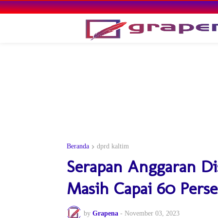
Beranda
dprd kaltim
Serapan Anggaran D
Masih Capai 60 Pers
by
Grapena
-
November 03, 2023