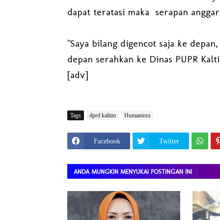
dapat teratasi maka serapan angga
"Saya bilang digencot saja ke depan
depan serahkan ke Dinas PUPR Kalti
[adv]
Tags
dprd kaltim
Humaniora
Facebook
Twitter
ANDA MUNGKIN MENYUKAI POSTINGAN INI