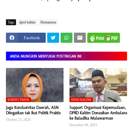
Tags
dprd kaltim
Humaniora
Facebook
ANDA MUNGKIN MENYUKAI POSTINGAN INI
BARITO TIMUR
DPRD KALTIM
Jaga Kondusivitas Daerah, ASN
Support Organisasi Kepemudaan,
Diingatkan tak Ikut Politik Praktis
DPRD Kaltim Donasikan Ambulans
ke Baladika Mulawarman
October 25, 2024
December 06, 2023