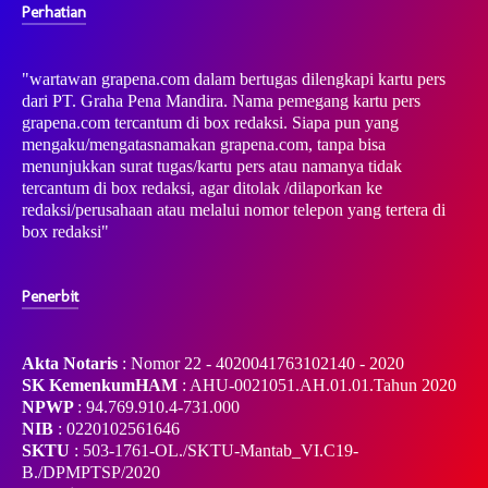
Perhatian
"wartawan grapena.com dalam bertugas dilengkapi kartu pers
dari PT. Graha Pena Mandira. Nama pemegang kartu pers
grapena.com tercantum di box redaksi. Siapa pun yang
mengaku/mengatasnamakan grapena.com, tanpa bisa
menunjukkan surat tugas/kartu pers atau namanya tidak
tercantum di box redaksi, agar ditolak /dilaporkan ke
redaksi/perusahaan atau melalui nomor telepon yang tertera di
box redaksi"
Penerbit
Akta Notaris
: Nomor 22 - 4020041763102140 - 2020
SK KemenkumHAM
: AHU-0021051.AH.01.01.Tahun 2020
NPWP
: 94.769.910.4-731.000
NIB
: 0220102561646
SKTU
: 503-1761-OL./SKTU-Mantab_VI.C19-
B./DPMPTSP/2020