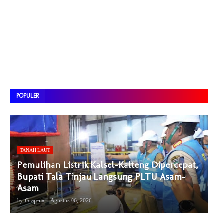
POPULER
TANAH LAUT
Pemulihan Listrik Kalsel-Kalteng Dipercepat,
Bupati Tala Tinjau Langsung PLTU Asam-
Asam
by
Grapena
-
Agustus 06, 2026