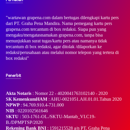
"wartawan grapena.com dalam bertugas dilengkapi kartu pers
dari PT. Graha Pena Mandira. Nama pemegang kartu pers
grapena.com tercantum di box redaksi. Siapa pun yang
mengaku/mengatasnamakan grapena.com, tanpa bisa
menunjukkan surat tugas/kartu pers atau namanya tidak
tercantum di box redaksi, agar ditolak /dilaporkan ke
redaksi/perusahaan atau melalui nomor telepon yang tertera di
box redaksi"
Penerbit
Akta Notaris
: Nomor 22 - 4020041763102140 - 2020
SK KemenkumHAM
: AHU-0021051.AH.01.01.Tahun 2020
NPWP
: 94.769.910.4-731.000
NIB
: 0220102561646
SKTU
: 503-1761-OL./SKTU-Mantab_VI.C19-
B./DPMPTSP/2020
Rekening Bank BNI
: 1591215528 a/n PT. Graha Pena