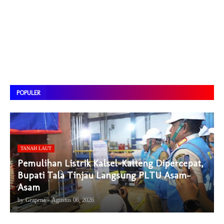
POPULER
TANAH LAUT
Pemulihan Listrik Kalsel-Kalteng Dipercepat,
Bupati Tala Tinjau Langsung PLTU Asam-
Asam
by
Grapena
-
Agustus 06, 2026