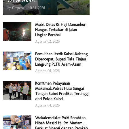
OTW AKSEL
by
Grapena
-
Juli 31, 2026
Mobil Dinas RS Haji Damanhuri
Hangus Terbakar di Jalan
Lingkar Barabai
Agustus 02, 2026
Pemulihan Listrik Kalsel-Kalteng
Dipercepat, Bupati Tala Tinjau
Langsung PLTU Asam-Asam
Agustus 06, 2026
Komitmen Pelayanan
Maksimal:.Polres Hulu Sungai
Tengah Sabet Predikat Tertinggi
dari Polda Kalsel
Agustus 04, 2026
Wakalemdiklat Polri Serahkan
Hibah Masjid Hj. Siti Mariam,
Perkuat Sinergi dengan Pemkab