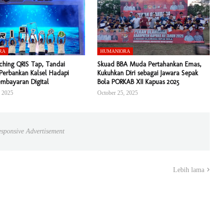
RA
HUMANIORA
ching QRIS Tap, Tandai
Skuad BBA Muda Pertahankan Emas,
Perbankan Kalsel Hadapi
Kukuhkan Diri sebagai Jawara Sepak
embayaran Digital
Bola PORKAB XII Kapuas 2025
, 2025
October 25, 2025
sponsive Advertisement
Lebih lama