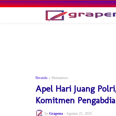
Beranda
Humaniora
Apel Hari Juang Polr
Komitmen Pengabdia
by
Grapena
-
Agustus 21, 2025