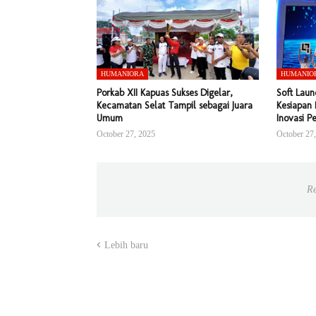
HUMANIORA
HUMANIO
Porkab XII Kapuas Sukses Digelar,
Soft Laun
Kecamatan Selat Tampil sebagai Juara
Kesiapan 
Umum
Inovasi P
October 27, 2025
October 27
Re
Lebih baru