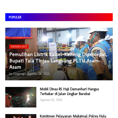
POPULER
TANAH LAUT
Pemulihan Listrik Kalsel-Kalteng Dipercepat,
Bupati Tala Tinjau Langsung PLTU Asam-
Asam
by
Grapena
-
Agustus 06, 2026
Mobil Dinas RS Haji Damanhuri Hangus
Terbakar di Jalan Lingkar Barabai
Agustus 02, 2026
Komitmen Pelayanan Maksimal:.Polres Hulu