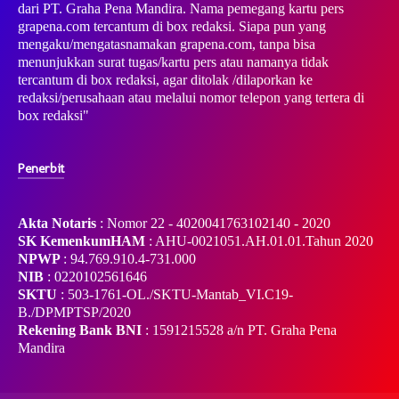
dari PT. Graha Pena Mandira. Nama pemegang kartu pers
grapena.com tercantum di box redaksi. Siapa pun yang
mengaku/mengatasnamakan grapena.com, tanpa bisa
menunjukkan surat tugas/kartu pers atau namanya tidak
tercantum di box redaksi, agar ditolak /dilaporkan ke
redaksi/perusahaan atau melalui nomor telepon yang tertera di
box redaksi"
Penerbit
Akta Notaris
: Nomor 22 - 4020041763102140 - 2020
SK KemenkumHAM
: AHU-0021051.AH.01.01.Tahun 2020
NPWP
: 94.769.910.4-731.000
NIB
: 0220102561646
SKTU
: 503-1761-OL./SKTU-Mantab_VI.C19-
B./DPMPTSP/2020
Rekening Bank BNI
: 1591215528 a/n PT. Graha Pena
Mandira