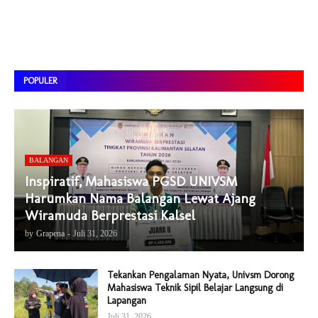
POPULER
BALANGAN
Inspiratif, Mahasiswa PGSD UNIVSM
Harumkan Nama Balangan Lewat Ajang
Wiramuda Berprestasi Kalsel
by
Grapena
-
Juli 31, 2026
Tekankan Pengalaman Nyata, Univsm Dorong
Mahasiswa Teknik Sipil Belajar Langsung di
Lapangan
Juli 31, 2026