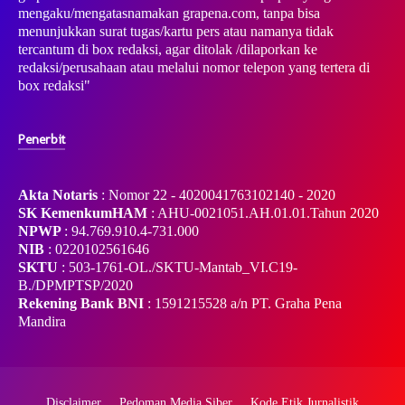
mengaku/mengatasnamakan grapena.com, tanpa bisa
menunjukkan surat tugas/kartu pers atau namanya tidak
tercantum di box redaksi, agar ditolak /dilaporkan ke
redaksi/perusahaan atau melalui nomor telepon yang tertera di
box redaksi"
Penerbit
Akta Notaris
: Nomor 22 - 4020041763102140 - 2020
SK KemenkumHAM
: AHU-0021051.AH.01.01.Tahun 2020
NPWP
: 94.769.910.4-731.000
NIB
: 0220102561646
SKTU
: 503-1761-OL./SKTU-Mantab_VI.C19-
B./DPMPTSP/2020
Rekening Bank BNI
: 1591215528 a/n PT. Graha Pena
Mandira
Disclaimer
Pedoman Media Siber
Kode Etik Jurnalistik