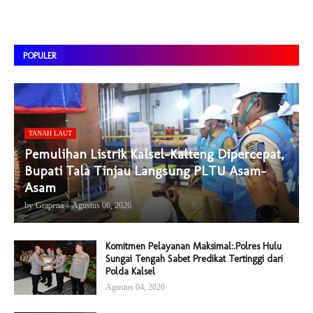
POPULER
TANAH LAUT
Pemulihan Listrik Kalsel-Kalteng Dipercepat,
Bupati Tala Tinjau Langsung PLTU Asam-
Asam
by
Grapena
-
Agustus 06, 2026
Komitmen Pelayanan Maksimal:.Polres Hulu
Sungai Tengah Sabet Predikat Tertinggi dari
Polda Kalsel
Agustus 04, 2026