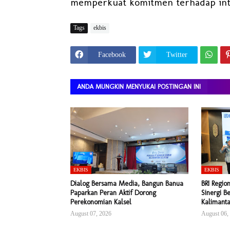
memperkuat komitmen terhadap integ
Tags
ekbis
Facebook
Twitter
ANDA MUNGKIN MENYUKAI POSTINGAN INI
EKBIS
EKBIS
Dialog Bersama Media, Bangun Banua
BRI Regio
Paparkan Peran Aktif Dorong
Sinergi 
Perekonomian Kalsel
Kalimanta
August 07, 2026
August 06,