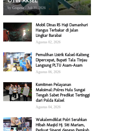
OTW AKSEL
by
Grapena
-
Juli 31, 2026
Mobil Dinas RS Haji Damanhuri
Hangus Terbakar di Jalan
Lingkar Barabai
Agustus 02, 2026
Pemulihan Listrik Kalsel-Kalteng
Dipercepat, Bupati Tala Tinjau
Langsung PLTU Asam-Asam
Agustus 06, 2026
Komitmen Pelayanan
Maksimal:.Polres Hulu Sungai
Tengah Sabet Predikat Tertinggi
dari Polda Kalsel
Agustus 04, 2026
Wakalemdiklat Polri Serahkan
Hibah Masjid Hj. Siti Mariam,
Perkuat Sinergi dengan Pemkab