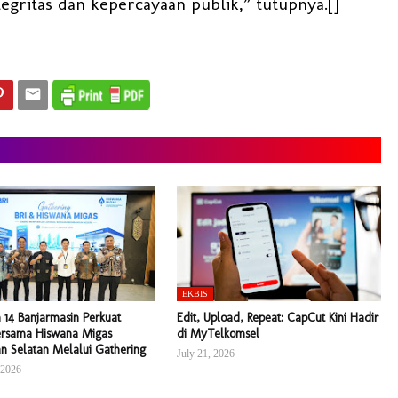
ritas dan kepercayaan publik,” tutupnya.[]
EKBIS
n 14 Banjarmasin Perkuat
Edit, Upload, Repeat: CapCut Kini Hadir
Bersama Hiswana Migas
di MyTelkomsel
n Selatan Melalui Gathering
July 21, 2026
 2026