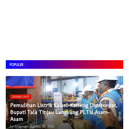
POPULER
TANAH LAUT
Pemulihan Listrik Kalsel-Kalteng Dipercepat,
Bupati Tala Tinjau Langsung PLTU Asam-
Asam
by
Grapena
-
Agustus 06, 2026