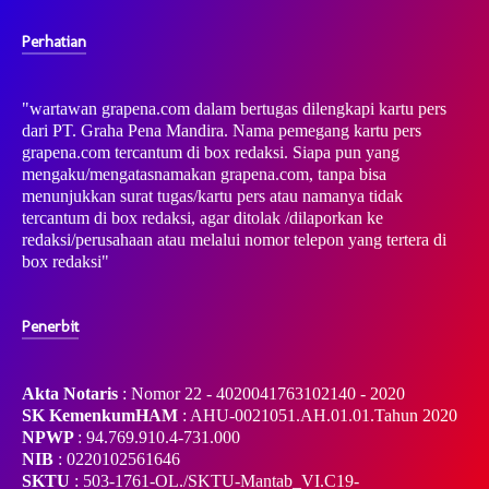
Perhatian
"wartawan grapena.com dalam bertugas dilengkapi kartu pers
dari PT. Graha Pena Mandira. Nama pemegang kartu pers
grapena.com tercantum di box redaksi. Siapa pun yang
mengaku/mengatasnamakan grapena.com, tanpa bisa
menunjukkan surat tugas/kartu pers atau namanya tidak
tercantum di box redaksi, agar ditolak /dilaporkan ke
redaksi/perusahaan atau melalui nomor telepon yang tertera di
box redaksi"
Penerbit
Akta Notaris
: Nomor 22 - 4020041763102140 - 2020
SK KemenkumHAM
: AHU-0021051.AH.01.01.Tahun 2020
NPWP
: 94.769.910.4-731.000
NIB
: 0220102561646
SKTU
: 503-1761-OL./SKTU-Mantab_VI.C19-