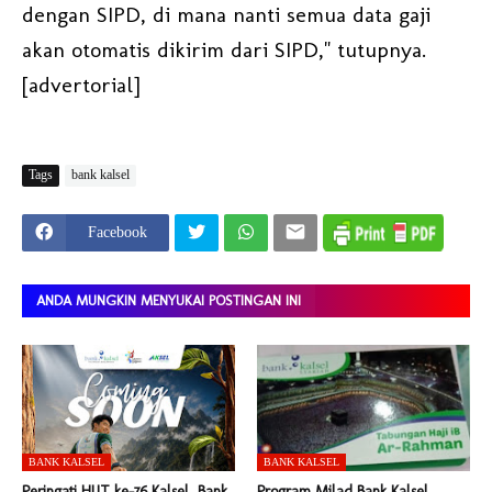
dengan SIPD, di mana nanti semua data gaji
akan otomatis dikirim dari SIPD," tutupnya.
[advertorial]
Tags
bank kalsel
Facebook
ANDA MUNGKIN MENYUKAI POSTINGAN INI
BANK KALSEL
BANK KALSEL
Peringati HUT ke-76 Kalsel, Bank
Program Milad Bank Kalsel