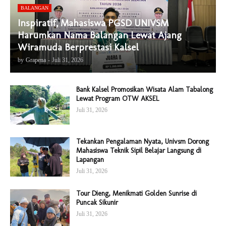
BALANGAN
Inspiratif, Mahasiswa PGSD UNIVSM
Harumkan Nama Balangan Lewat Ajang
Wiramuda Berprestasi Kalsel
by
Grapena
-
Juli 31, 2026
Bank Kalsel Promosikan Wisata Alam Tabalong
Lewat Program OTW AKSEL
Juli 31, 2026
Tekankan Pengalaman Nyata, Univsm Dorong
Mahasiswa Teknik Sipil Belajar Langsung di
Lapangan
Juli 31, 2026
Tour Dieng, Menikmati Golden Sunrise di
Puncak Sikunir
Juli 31, 2026